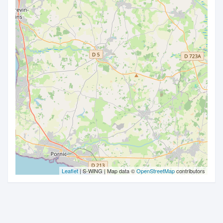
Leaflet
| S-WiNG | Map data ©
OpenStreetMap
contributors