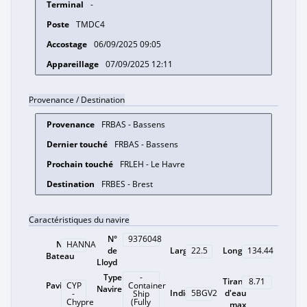
-
TMDC4
06/09/2025 09:05
07/09/2025 12:11
Provenance / Destination
FRBAS - Bassens
FRBAS - Bassens
FRLEH - Le Havre
FRBES - Brest
Caractéristiques du navire
N°
9376048
Nom
HANNA
de
Largeur
Longueur
22.5
134.44
Bateau
Lloyd
Type
-
Tirant
8.71
Pavillon
CYP
Container
Navire
Indicatif
d'eau
5BGV2
-
Ship
Chypre
(Fully
max