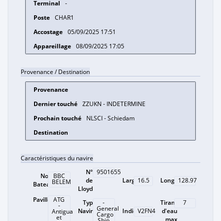
-
CHAR1
05/09/2025 17:51
08/09/2025 17:05
Provenance / Destination
ZZUKN - INDETERMINE
NLSCI - Schiedam
Caractéristiques du navire
N°
9501655
Nom
BBC
de
Largeur
Longueur
16.5
128.97
BELEM
Bateau
Lloyd
Pavillon
ATG
Type
Tirant
-
7
-
General
Navire
Indicatif
d'eau
V2FN4
Antigua
Cargo
et
max
Ship