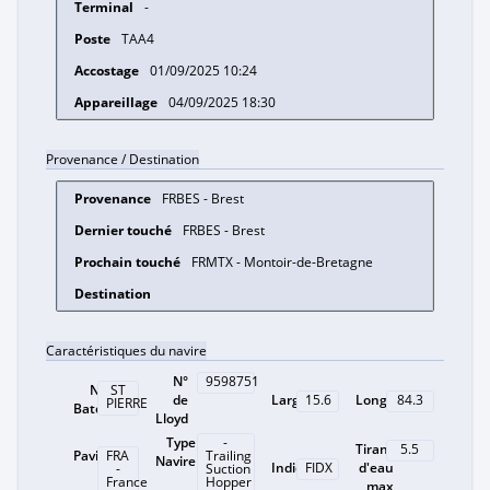
-
TAA4
01/09/2025 10:24
04/09/2025 18:30
Provenance / Destination
FRBES - Brest
FRBES - Brest
FRMTX - Montoir-de-Bretagne
Caractéristiques du navire
N°
9598751
Nom
ST
de
Largeur
Longueur
15.6
84.3
PIERRE
Bateau
Lloyd
Type
-
Tirant
5.5
Pavillon
FRA
Trailing
Navire
Indicatif
d'eau
FIDX
-
Suction
France
Hopper
max